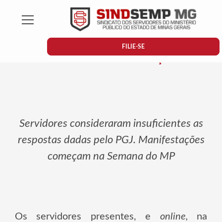
Mostrar/Esconder menu
Categoria delibera por estabelecer
FILIE-SE
calendário de manifestações
Servidores consideraram insuficientes as
respostas dadas pelo PGJ. Manifestações
começam na Semana do MP
Os servidores presentes, e
online,
na