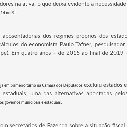
idores na ativa, o que deixa evidente a necessidad
.
,14 no RJ
s aposentadorias dos regimes próprios dos estad
cálculos do economista Paulo Tafner, pesquisador 
ipe). Em quatro anos – de 2015 ao final de 2019 
excluiu estados e
 já em primeiro turno na Câmara dos Deputados
 estaduais, uma das alternativas apontadas pelo
.
r os governos municipais e estaduais
 com secretários de Fazenda sobre a situação fisca