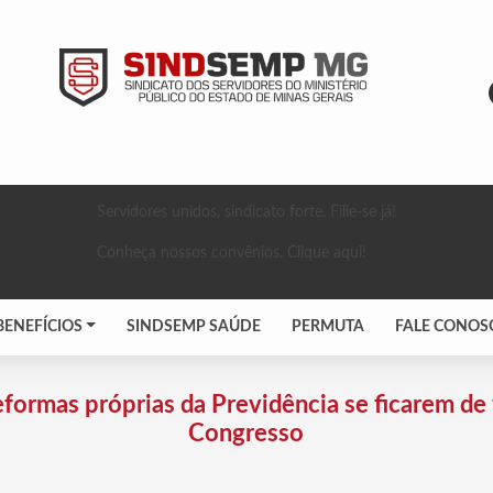
Servidores unidos, sindicato forte. Filie-se já!
Conheça nossos convênios. Clique aqui!
BENEFÍCIOS
SINDSEMP SAÚDE
PERMUTA
FALE CONOS
formas próprias da Previdência se ficarem de
Congresso